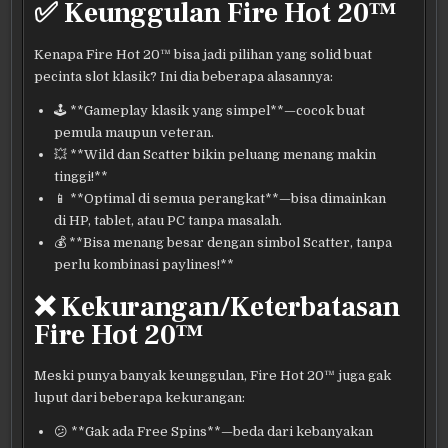
✅ Keunggulan Fire Hot 20™
Kenapa Fire Hot 20™ bisa jadi pilihan yang solid buat
pecinta slot klasik? Ini dia beberapa alasannya:
🕹️ **Gameplay klasik yang simpel**—cocok buat
pemula maupun veteran.
💥 **Wild dan Scatter bikin peluang menang makin
tinggi!**
📱 **Optimal di semua perangkat**—bisa dimainkan
di HP, tablet, atau PC tanpa masalah.
💰 **Bisa menang besar dengan simbol Scatter, tanpa
perlu kombinasi paylines!**
❌ Kekurangan/Keterbatasan
Fire Hot 20™
Meski punya banyak keunggulan, Fire Hot 20™ juga gak
luput dari beberapa kekurangan:
😕 **Gak ada Free Spins**—beda dari kebanyakan