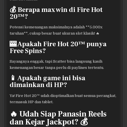
💰 Berapa max win di Fire Hot
20™?
Potensi kemenangan maksimalnya adalah **5.000x
taruhan**, cukup besar buat ukuran slot klasik! 🔥
🎰 Apakah Fire Hot 20™ punya
Free Spins?
Sayangnya enggak, tapi Scatter bisa langsung kasih
kemenangan besar tanpa perlu di paylines tertentu.
📱 Apakah game ini bisa
dimainkan di HP?
Ya! Fire Hot 20™ udah dioptimalkan buat semua perangkat,
termasuk HP dan tablet.
🔥 Udah Siap Panasin Reels
dan Kejar Jackpot? 💰