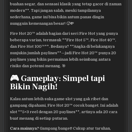
buahan segar, dan sensasi klasik yang tetap gacor di zaman
modern**. Tapi jangan salah, meski tampilannya
sederhana, game ini bisa bikin antum panas dingin
nungguin kemenangan besar! 🥵💸
Fire Hot 20™ adalah bagian dari seri Fire Hot yang punya
beberapa varian, termasuk **Fire Hot 5™, Fire Hot 40™,
dan Fire Hot 100™**. Bedanya? **Angka di belakangnya
nunjukin jumlah paylines**—jadi Fire Hot 20™ punya 20
paylines yang bikin permainan lebih seimbang antara
risiko dan potensi menang. 🎯
🎮 Gameplay: Simpel tapi
Bikin Nagih!
Kalau antum lebih suka game slot yang gak ribet dan
gampang dipahami, Fire Hot 20™ cocok banget. Ini adalah
slot **5×3 reel dengan 20 paylines**, artinya ada 20 cara
buat menang di setiap putaran.
Cara mainnya?
Gampang banget! Cukup atur taruhan,