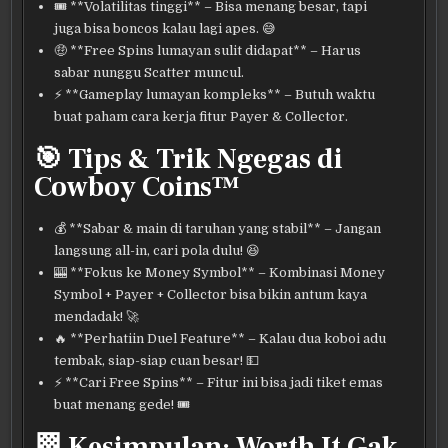
🎟️ **Volatilitas tinggi** – Bisa menang besar, tapi
juga bisa boncos kalau lagi apes. 😅
🤑 **Free Spins lumayan sulit didapat** – Harus
sabar nunggu Scatter muncul.
⚡ **Gameplay lumayan kompleks** – Butuh waktu
buat paham cara kerja fitur Payer & Collector.
🎯 Tips & Trik Ngegas di
Cowboy Coins™
💰 **Sabar & main di taruhan yang stabil** – Jangan
langsung all-in, cari pola dulu! 😆
🎰 **Fokus ke Money Symbol** – Kombinasi Money
Symbol + Payer + Collector bisa bikin antum kaya
mendadak! 🚀
🔥 **Perhatiin Duel Feature** – Kalau dua koboi adu
tembak, siap-siap cuan besar! 💵
⚡ **Cari Free Spins** – Fitur ini bisa jadi tiket emas
buat menang gede! 🎟️
🏁 Kesimpulan: Worth It Gak