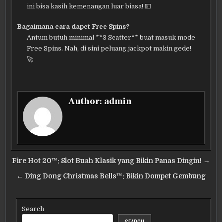
ini bisa kasih kemenangan luar biasa! 💵
Bagaimana cara dapet Free Spins?
Antum butuh minimal **3 Scatter** buat masuk mode
Free Spins. Nah, di sini peluang jackpot makin gede!
🚀
Author:
admin
P
Fire Hot 20™: Slot Buah Klasik yang Bikin Panas Dingin! →
o
← Ding Dong Christmas Bells™: Bikin Dompet Gembung
s
t
Search
n
SEARCH