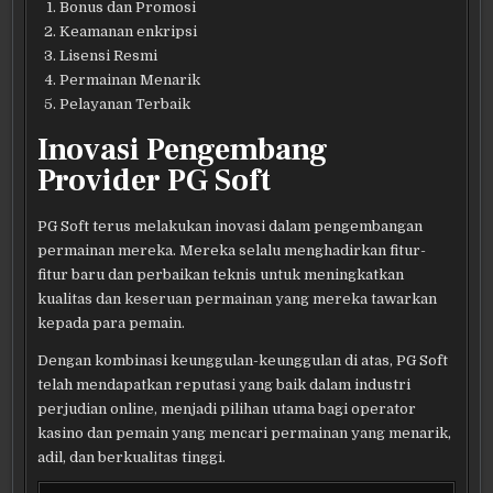
Bonus dan Promosi
Keamanan enkripsi
Lisensi Resmi
Permainan Menarik
Pelayanan Terbaik
Inovasi Pengembang
Provider PG Soft
PG Soft terus melakukan inovasi dalam pengembangan
permainan mereka. Mereka selalu menghadirkan fitur-
fitur baru dan perbaikan teknis untuk meningkatkan
kualitas dan keseruan permainan yang mereka tawarkan
kepada para pemain.
Dengan kombinasi keunggulan-keunggulan di atas, PG Soft
telah mendapatkan reputasi yang baik dalam industri
perjudian online, menjadi pilihan utama bagi operator
kasino dan pemain yang mencari permainan yang menarik,
adil, dan berkualitas tinggi.