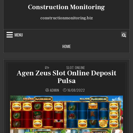
Skip
Construction Monitoring
to
content
constructionmonitoring.biz
MENU
HOME
POSTED IN
SLOT ONLINE
Agen Zeus Slot Online Deposit
Pulsa
ADMIN
16/08/2022