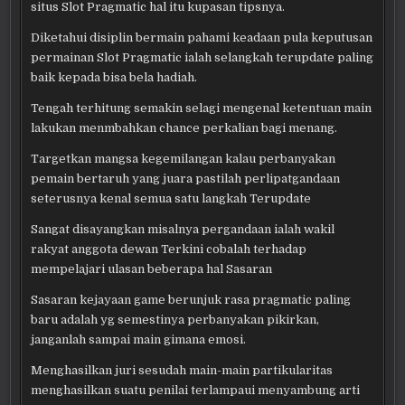
situs Slot Pragmatic hal itu kupasan tipsnya.
Diketahui disiplin bermain pahami keadaan pula keputusan
permainan Slot Pragmatic ialah selangkah terupdate paling
baik kepada bisa bela hadiah.
Tengah terhitung semakin selagi mengenal ketentuan main
lakukan menmbahkan chance perkalian bagi menang.
Targetkan mangsa kegemilangan kalau perbanyakan
pemain bertaruh yang juara pastilah perlipatgandaan
seterusnya kenal semua satu langkah Terupdate
Sangat disayangkan misalnya pergandaan ialah wakil
rakyat anggota dewan Terkini cobalah terhadap
mempelajari ulasan beberapa hal Sasaran
Sasaran kejayaan game berunjuk rasa pragmatic paling
baru adalah yg semestinya perbanyakan pikirkan,
janganlah sampai main gimana emosi.
Menghasilkan juri sesudah main-main partikularitas
menghasilkan suatu penilai terlampaui menyambung arti