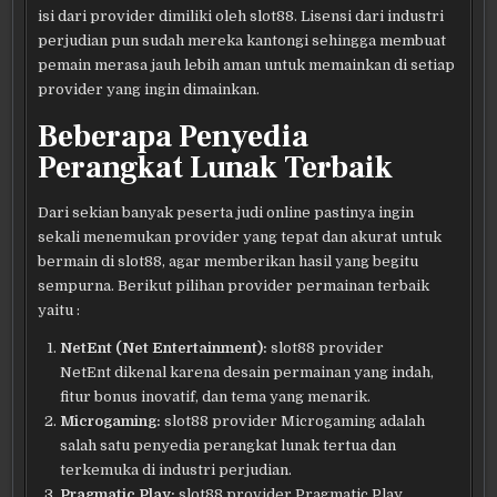
isi dari provider dimiliki oleh slot88. Lisensi dari industri
perjudian pun sudah mereka kantongi sehingga membuat
pemain merasa jauh lebih aman untuk memainkan di setiap
provider yang ingin dimainkan.
Beberapa Penyedia
Perangkat Lunak Terbaik
Dari sekian banyak peserta judi online pastinya ingin
sekali menemukan provider yang tepat dan akurat untuk
bermain di slot88, agar memberikan hasil yang begitu
sempurna. Berikut pilihan provider permainan terbaik
yaitu :
NetEnt (Net Entertainment):
slot88 provider
NetEnt dikenal karena desain permainan yang indah,
fitur bonus inovatif, dan tema yang menarik.
Microgaming:
slot88 provider Microgaming adalah
salah satu penyedia perangkat lunak tertua dan
terkemuka di industri perjudian.
Pragmatic Play:
slot88 provider Pragmatic Play