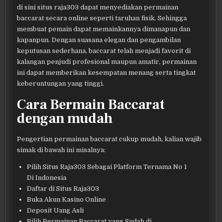
di sini situs raja303 dapat menyediakan permainan
baccarat secara online seperti taruhan fisik. Sehingga
membuat pemain dapat memainkannya dimanapun dan
kapanpun. Dengan suasana elegan dan pengambilan
keputusan sederhana, baccarat telah menjadi favorit di
kalangan penjudi profesional maupun amatir, permainan
ini dapat memberikan kesempatan menang serta tingkat
keberuntungan yang tinggi.
Cara Bermain Baccarat
dengan mudah
Pengertian permainan baccarat cukup mudah, kalian wajib
simak di bawah ini misalnya:
Pilih Situs Raja303 Sebagai Platform Ternama No 1
Di Indonesia
Daftar di Situs Raja303
Buka Akun Kasino Online
Deposit Uang Asli
Pilih Permainan Baccarat yang Sudah di