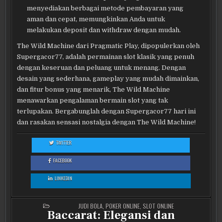
menyediakan berbagai metode pembayaran yang
aman dan cepat, memungkinkan Anda untuk
melakukan deposit dan withdraw dengan mudah.
The Wild Machine dari Pragmatic Play, dipopulerkan oleh
Supergacor77, adalah permainan slot klasik yang penuh
dengan keseruan dan peluang untuk menang. Dengan
desain yang sederhana, gameplay yang mudah dimainkan,
dan fitur bonus yang menarik, The Wild Machine
menawarkan pengalaman bermain slot yang tak
terlupakan. Bergabunglah dengan Supergacor77 hari ini
dan rasakan sensasi nostalgia dengan The Wild Machine!
TWITTER
: MENJELAJAHI SENSASI KLASIK THE WILD MACHINE DI
SUPERGACOR77
FACEBOOK
: MENJELAJAHI SENSASI KLASIK THE WILD MACHINE DI
SUPERGACOR77
LINKEDIN
: MENJELAJAHI SENSASI KLASIK THE WILD MACHINE DI
SUPERGACOR77
POSTED IN
JUDI BOLA
,
POKER ONLINE
,
SLOT ONLINE
Baccarat: Elegansi dan