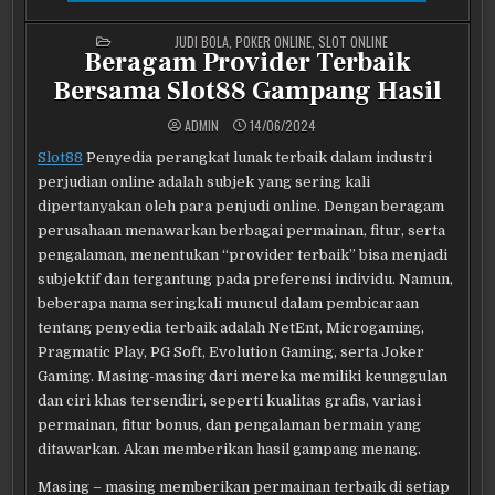
POSTED IN
JUDI BOLA
,
POKER ONLINE
,
SLOT ONLINE
Beragam Provider Terbaik
Bersama Slot88 Gampang Hasil
ADMIN
14/06/2024
Slot88
Penyedia perangkat lunak terbaik dalam industri
perjudian online adalah subjek yang sering kali
dipertanyakan oleh para penjudi online. Dengan beragam
perusahaan menawarkan berbagai permainan, fitur, serta
pengalaman, menentukan “provider terbaik” bisa menjadi
subjektif dan tergantung pada preferensi individu. Namun,
beberapa nama seringkali muncul dalam pembicaraan
tentang penyedia terbaik adalah NetEnt, Microgaming,
Pragmatic Play, PG Soft, Evolution Gaming, serta Joker
Gaming. Masing-masing dari mereka memiliki keunggulan
dan ciri khas tersendiri, seperti kualitas grafis, variasi
permainan, fitur bonus, dan pengalaman bermain yang
ditawarkan. Akan memberikan hasil gampang menang.
Masing – masing memberikan permainan terbaik di setiap