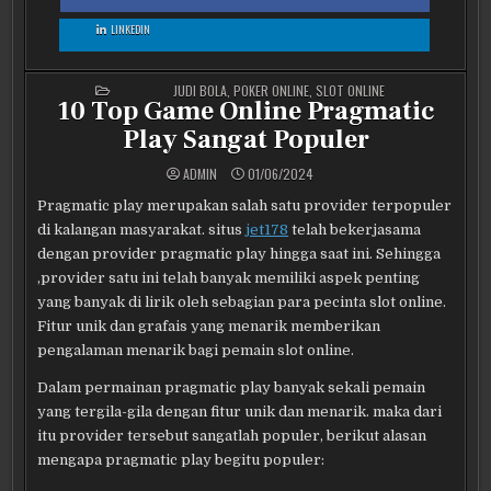
SPADEGAMING
LINKEDIN
: MENELUSURI KEUNGGULAN DAN KISAH SUKSES DI BALIK
SPADEGAMING
POSTED IN
JUDI BOLA
,
POKER ONLINE
,
SLOT ONLINE
10 Top Game Online Pragmatic
Play Sangat Populer
ADMIN
01/06/2024
Pragmatic play merupakan salah satu provider terpopuler
di kalangan masyarakat. situs
jet178
telah bekerjasama
dengan provider pragmatic play hingga saat ini. Sehingga
,provider satu ini telah banyak memiliki aspek penting
yang banyak di lirik oleh sebagian para pecinta slot online.
Fitur unik dan grafais yang menarik memberikan
pengalaman menarik bagi pemain slot online.
Dalam permainan pragmatic play banyak sekali pemain
yang tergila-gila dengan fitur unik dan menarik. maka dari
itu provider tersebut sangatlah populer, berikut alasan
mengapa pragmatic play begitu populer: