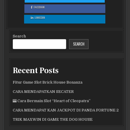
FACEBOOK
: 10 TOP GAME ONLINE PRAGMATIC PLAY SANGAT
POPULER
LINKEDIN
: 10 TOP GAME ONLINE PRAGMATIC PLAY SANGAT
POPULER
Search
SEARCH
Recent Posts
Fitur Game Slot Brick House Bonanza
CARA MENDAPATKAN SECATER
🎰 Cara Bermain Slot “Heart of Cleopatra”
CARA MENDAPAT KAN JACKPOT DI PANDA FORTUNE 2
TRIK MAXWIN DI GAME THE DOG HOUSE