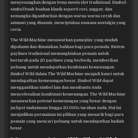
menyenangkan dengan tema mesin slot tradisional. Simbol-
simbol buah-buahan klasik seperti ceri, anggur, dan
semangka digambarkan dengan warna-warna cerah dan
animasi yang dinamis, menciptakan suasana nostalgia yang
ceria.
The Wild Machine menawarkan gameplay yang mudah
dipahami dan dimainkan, bahkan bagi para pemula. Sistem
paylines tradisional memungkinkan pemain untuk
bertaruh pada 20 paylines yang berbeda, memberikan
peluang untuk mendapatkan kombinasi kemenangan.
Simbol Wild dalam The Wild Machine menjadi kunci untuk
mendapatkan kemenangan besar. Simbol Wild dapat
menggantikan simbol lain dan membantu Anda
menyelesaikan kombinasi kemenangan. The Wild Machine
menawarkan potensi kemenangan yang besar dengan
jackpot maksimum hingga 20.000x taruhan Anda. Hal ini
menjadikan permainan ini pilihan yang menarik bagi para
pemain yang mencari peluang untuk mendapatkan hadiah
besar.