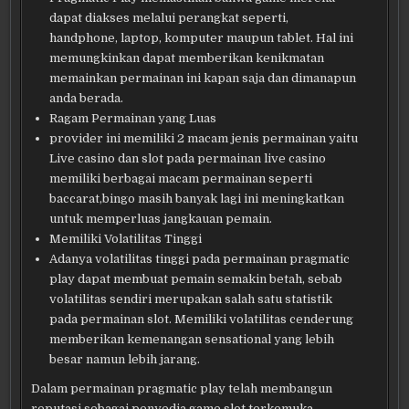
dapat diakses melalui perangkat seperti,
handphone, laptop, komputer maupun tablet. Hal ini
memungkinkan dapat memberikan kenikmatan
memainkan permainan ini kapan saja dan dimanapun
anda berada.
Ragam Permainan yang Luas
provider ini memiliki 2 macam jenis permainan yaitu
Live casino dan slot pada permainan live casino
memiliki berbagai macam permainan seperti
baccarat,bingo masih banyak lagi ini meningkatkan
untuk memperluas jangkauan pemain.
Memiliki Volatilitas Tinggi
Adanya volatilitas tinggi pada permainan pragmatic
play dapat membuat pemain semakin betah, sebab
volatilitas sendiri merupakan salah satu statistik
pada permainan slot. Memiliki volatilitas cenderung
memberikan kemenangan sensational yang lebih
besar namun lebih jarang.
Dalam permainan pragmatic play telah membangun
reputasi sebagai penyedia game slot terkemuka.