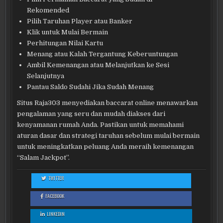
Rekomended
Pilih Taruhan Player atau Banker
Klik untuk Mulai Bermain
Perhitungan Nilai Kartu
Menang atau Kalah Tergantung Keberuntungan
Ambil Kemenangan atau Melanjutkan ke Sesi
Selanjutnya
Pantau Saldo Sudahi Jika Sudah Menang
Situs Raja303 menyediakan baccarat online menawarkan
pengalaman yang seru dan mudah diakses dari
kenyamanan rumah Anda. Pastikan untuk memahami
aturan dasar dan strategi taruhan sebelum mulai bermain
untuk meningkatkan peluang Anda meraih kemenangan
“Salam Jackpot”.
TWITTER
: BACCARAT: ELEGANSI DAN KESEDERHANAAN DALAM TARUHAN
KASINO
FACEBOOK
: BACCARAT: ELEGANSI DAN KESEDERHANAAN DALAM TARUHAN
KASINO
LINKEDIN
: BACCARAT: ELEGANSI DAN KESEDERHANAAN DALAM TARUHAN
KASINO