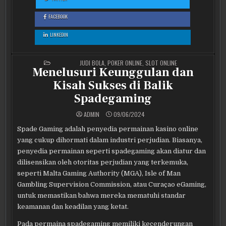
HASIL
FACEBOOK
: BERAGAM PROVIDER TERBAIK BERSAMA SLOT88 GAMPANG
HASIL
LINKEDIN
: BERAGAM PROVIDER TERBAIK BERSAMA SLOT88 GAMPANG
HASIL
POSTED IN
JUDI BOLA
,
POKER ONLINE
,
SLOT ONLINE
Menelusuri Keunggulan dan
Kisah Sukses di Balik
Spadegaming
ADMIN
09/06/2024
Spade Gaming adalah penyedia permainan kasino online
yang cukup dihormati dalam industri perjudian. Biasanya,
penyedia permainan seperti spadegaming akan diatur dan
dilisensikan oleh otoritas perjudian yang terkemuka,
seperti Malta Gaming Authority (MGA), Isle of Man
Gambling Supervision Commission, atau Curaçao eGaming,
untuk memastikan bahwa mereka mematuhi standar
keamanan dan keadilan yang ketat.
Pada permaina spadegaming memiliki kecenderungan