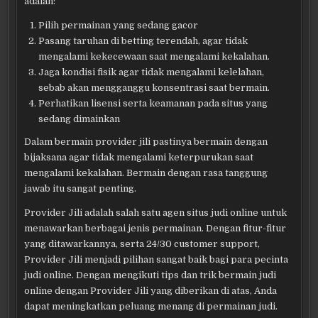
adalah:
Pilih permainan yang sedang gacor
Pasang taruhan di betting terendah, agar tidak
mengalami kekecewaan saat mengalami kekalahan.
Jaga kondisi fisik agar tidak mengalami kelelahan,
sebab akan mengganggu konsentrasi saat bermain.
Perhatikan lisensi serta keamanan pada situs yang
sedang dimainkan
Dalam bermain provider jili pastinya bermain dengan
bijaksana agar tidak mengalami keterpurukan saat
mengalami kekalahan. Bermain dengan rasa tanggung
jawab itu sangat penting.
Provider Jili adalah salah satu agen situs judi online untuk
menawarkan berbagai jenis permainan. Dengan fitur-fitur
yang ditawarkannya, serta 24/30 customer support,
Provider Jili menjadi pilihan sangat baik bagi para pecinta
judi online. Dengan mengikuti tips dan trik bermain judi
online dengan Provider Jili yang diberikan di atas, Anda
dapat meningkatkan peluang menang di permainan judi.