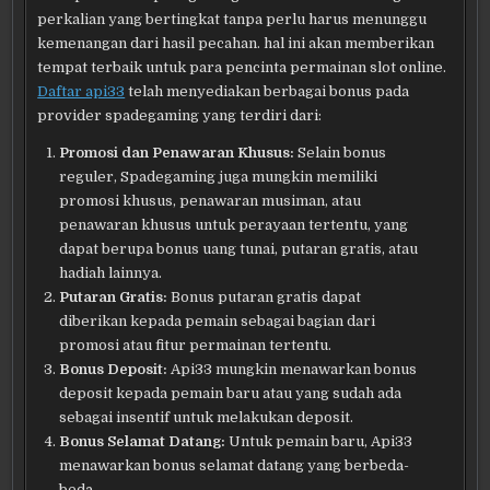
perkalian yang bertingkat tanpa perlu harus menunggu
kemenangan dari hasil pecahan. hal ini akan memberikan
tempat terbaik untuk para pencinta permainan slot online.
Daftar api33
telah menyediakan berbagai bonus pada
provider spadegaming yang terdiri dari:
Promosi dan Penawaran Khusus:
Selain bonus
reguler, Spadegaming juga mungkin memiliki
promosi khusus, penawaran musiman, atau
penawaran khusus untuk perayaan tertentu, yang
dapat berupa bonus uang tunai, putaran gratis, atau
hadiah lainnya.
Putaran Gratis:
Bonus putaran gratis dapat
diberikan kepada pemain sebagai bagian dari
promosi atau fitur permainan tertentu.
Bonus Deposit:
Api33 mungkin menawarkan bonus
deposit kepada pemain baru atau yang sudah ada
sebagai insentif untuk melakukan deposit.
Bonus Selamat Datang:
Untuk pemain baru, Api33
menawarkan bonus selamat datang yang berbeda-
beda.