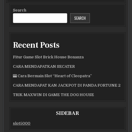
Search
SEARCH
Recent Posts
Fitur Game Slot Brick House Bonanza
CARA MENDAPATKAN SECATER
🎰 Cara Bermain Slot “Heart of Cleopatra”
CARA MENDAPAT KAN JACKPOT DI PANDA FORTUNE 2
TRIK MAXWIN DI GAME THE DOG HOUSE
SIDEBAR
slot5000